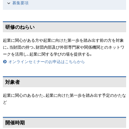
募集要項
ペ
研修のねらい
ー
ジ
起業に関心がある方や起業に向けた第一歩を踏み出す前の方を対象
の
に、当財団の持つ、財団内部及び外部専門家や関係機関とのネットワ
ト
ークを活用し、起業に関する学びの場を提供する。
ッ
オンラインセミナーのお申込はこちらから
プ
へ
ペ
戻
対象者
ー
る
ジ
起業に関心のあるかた、起業に向けた第一歩を踏み出す予定のかたな
の
ど
ト
ッ
ペ
プ
開催時期
ー
へ