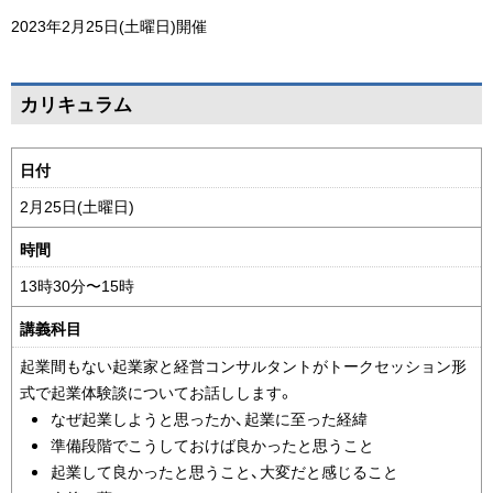
ジ
戻
2023年2月25日(土曜日)
開催
の
る
ト
ペ
ッ
カリキュラム
ー
プ
ジ
へ
時
日付
の
戻
間
ト
る
2月25日(土曜日)
割
ッ
り
時間
プ
表
へ
13時30分〜15時
戻
講義科目
る
起業間もない起業家と経営コンサルタントがトークセッション形
式で起業体験談についてお話しします。
なぜ起業しようと思ったか、起業に至った経緯
準備段階でこうしておけば良かったと思うこと
起業して良かったと思うこと、大変だと感じること