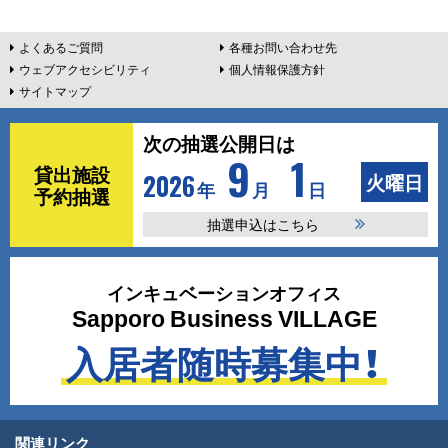
本
よくあるご質問
各種お問い合わせ先
ウェブアクセシビリティ
個人情報保護方針
文
サイトマップ
へ
ピ
次の抽選公開日は
9
1
ッ
貸出施設
2026
火曜日
年
月
日
予約抽選
ク
抽選申込はこちら
ア
インキュベーションオフィス
ッ
Sapporo Business VILLAGE
プ
入居者随時募集中！
関連リンク