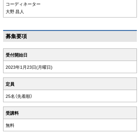
コーディネーター
大野 昌人
ペ
募集要項
ー
ジ
条
受付開始日
の
件
ト
表
2023年1月23日(月曜日)
ッ
プ
定員
へ
戻
25名（先着順）
る
受講料
無料