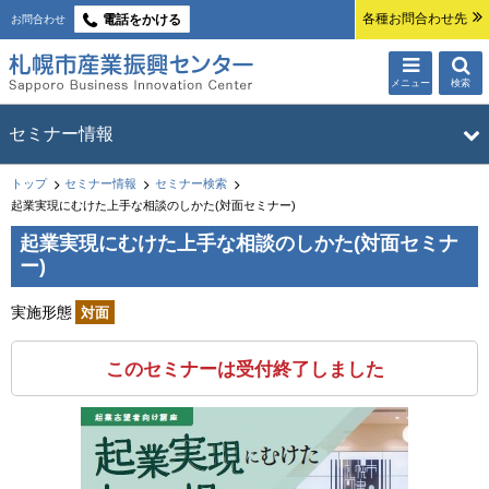
本
各種お問合わせ先
電話をかける
お問合わせ
文
へ
メニュー
検索
札幌市産業振興
サ
メ
セミナー情報
ブ
ニ
センター
ュ
現
・
トップ
セミナー情報
セミナー検索
セミナー情報
トップ
在
起業実現にむけた上手な相談のしかた(対面セミナー)
ー
メ
位
起業実現にむけた上手な相談のしかた(対面セミナ
セミナー検索
を
ニ
置
ー)
開
の
ュ
セミナー申込みの流れ
階
く
実施形態
対面
ー
キャンセルポリシー・開催ポリシー
層
メールマガジン
このセミナーは受付終了しました