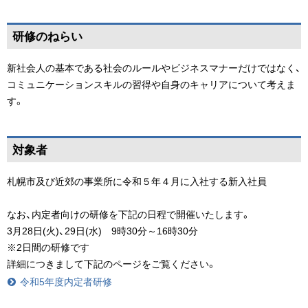
ペ
研修のねらい
ー
ジ
新社会人の基本である社会のルールやビジネスマナーだけではなく、
の
コミュニケーションスキルの習得や自身のキャリアについて考えま
ト
す。
ッ
プ
ペ
へ
対象者
ー
戻
ジ
る
札幌市及び近郊の事業所に令和５年４月に入社する新入社員
の
ト
なお、内定者向けの研修を下記の日程で開催いたします。
ッ
3月28日(火)、29日(水) 9時30分～16時30分
プ
※2日間の研修です
へ
詳細につきまして下記のページをご覧ください。
戻
令和5年度内定者研修
る