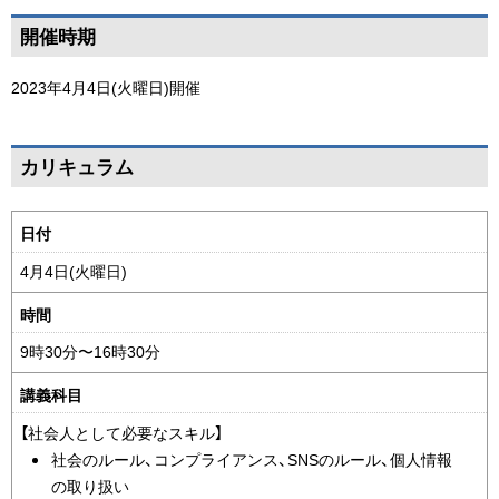
ペ
開催時期
ー
ジ
2023年4月4日(火曜日)
開催
の
ト
ペ
ッ
カリキュラム
ー
プ
ジ
へ
時
日付
の
戻
間
ト
る
4月4日(火曜日)
割
ッ
り
時間
プ
表
へ
9時30分〜16時30分
戻
講義科目
る
【社会人として必要なスキル】
社会のルール、コンプライアンス、SNSのルール、個人情報
の取り扱い