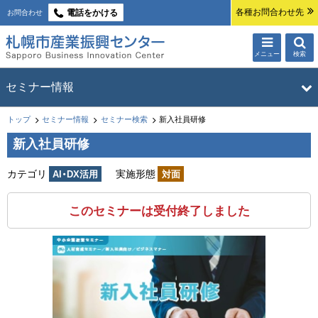
本
各種お問合わせ先
電話をかける
お問合わせ
文
へ
メニュー
検索
札幌市産業振興
サ
メ
セミナー情報
ブ
ニ
センター
ュ
現
・
トップ
セミナー情報
セミナー検索
新入社員研修
セミナー情報
トップ
在
ー
メ
新入社員研修
位
セミナー検索
を
ニ
置
カテゴリ
実施形態
AI・DX活用
対面
開
の
ュ
セミナー申込みの流れ
階
く
ー
キャンセルポリシー・開催ポリシー
このセミナーは受付終了しました
層
メールマガジン