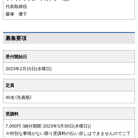
代表取締役
藤塚 優子
ペ
募集要項
ー
ジ
条
受付開始日
の
件
ト
表
2023年2月15日(水曜日)
ッ
プ
定員
へ
戻
40名（先着順）
る
受講料
7,000円 （納付期限：2023年3月30日(木曜日)）
※特別な事情がない限り受講料の払い戻しはできませんのでご了