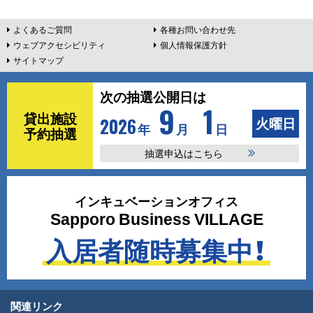
本
よくあるご質問
各種お問い合わせ先
ウェブアクセシビリティ
個人情報保護方針
文
サイトマップ
へ
ピ
次の抽選公開日は
9
1
ッ
貸出施設
2026
火曜日
年
月
日
予約抽選
ク
抽選申込はこちら
ア
インキュベーションオフィス
ッ
Sapporo Business VILLAGE
プ
入居者随時募集中！
関連リンク