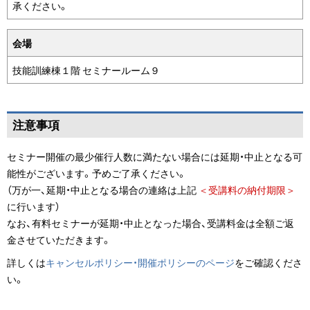
承ください。
会場
技能訓練棟１階 セミナールーム９
ペ
注意事項
ー
ジ
セミナー開催の最少催行人数に満たない場合には延期・中止となる可
の
能性がございます。予めご了承ください。
ト
（万が一、延期・中止となる場合の連絡は上記
＜受講料の納付期限＞
ッ
に行います）
プ
なお、有料セミナーが延期・中止となった場合、受講料金は全額ご返
へ
金させていただきます。
戻
詳しくは
キャンセルポリシー・開催ポリシーのページ
をご確認くださ
る
い。