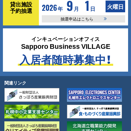
9
1
ッ
貸出施設
2026
火曜日
年
月
日
予約抽選
ク
抽選申込はこちら
ア
インキュベーションオフィス
ッ
Sapporo Business VILLAGE
プ
入居者随時募集中！
関連リンク