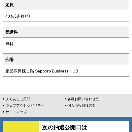
定員
へ
戻
40名（先着順）
る
受講料
無料
会場
産業振興棟１階 Sapporo Business HUB
本
よくあるご質問
各種お問い合わせ先
ウェブアクセシビリティ
個人情報保護方針
文
サイトマップ
へ
ピ
次の抽選公開日は