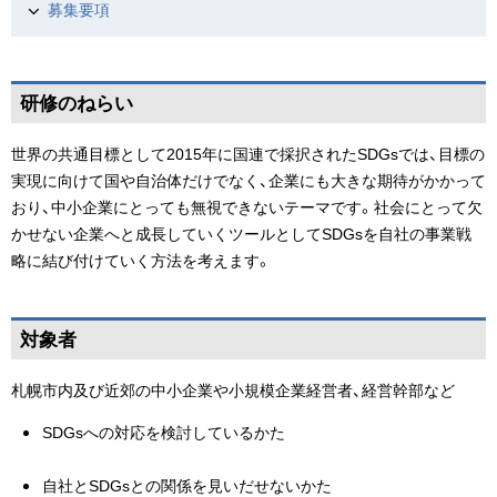
募集要項
ペ
研修のねらい
ー
ジ
世界の共通目標として2015年に国連で採択されたSDGsでは、目標の
の
実現に向けて国や自治体だけでなく、企業にも大きな期待がかかって
ト
おり、中小企業にとっても無視できないテーマです。社会にとって欠
ッ
かせない企業へと成長していくツールとしてSDGsを自社の事業戦
プ
略に結び付けていく方法を考えます。
へ
戻
ペ
る
対象者
ー
ジ
札幌市内及び近郊の中小企業や小規模企業経営者、経営幹部など
の
SDGsへの対応を検討しているかた
ト
ッ
自社とSDGsとの関係を見いだせないかた
プ