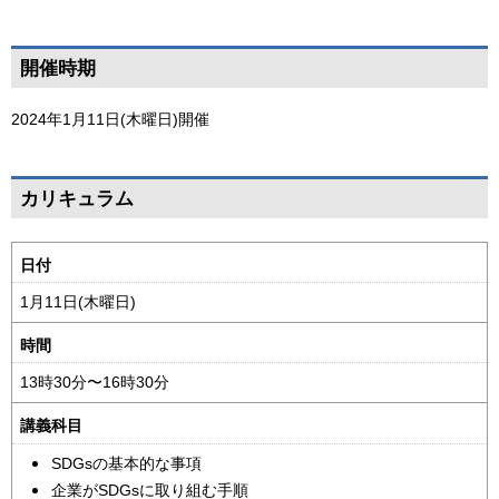
へ
戻
ペ
開催時期
る
ー
ジ
2024年1月11日(木曜日)
開催
の
ト
ペ
ッ
カリキュラム
ー
プ
ジ
へ
時
日付
の
戻
間
ト
る
1月11日(木曜日)
割
ッ
り
時間
プ
表
へ
13時30分〜16時30分
戻
講義科目
る
SDGsの基本的な事項
企業がSDGsに取り組む手順