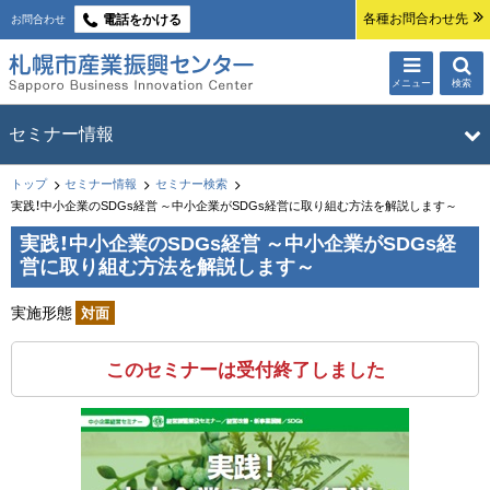
本
各種お問合わせ先
電話をかける
お問合わせ
文
へ
メニュー
検索
札幌市産業振興
サ
メ
セミナー情報
ブ
ニ
センター
ュ
現
・
トップ
セミナー情報
セミナー検索
セミナー情報
トップ
在
実践！中小企業のSDGs経営 ～中小企業がSDGs経営に取り組む方法を解説します～
ー
メ
位
実践！中小企業のSDGs経営 ～中小企業がSDGs経
セミナー検索
を
ニ
置
営に取り組む方法を解説します～
開
の
ュ
セミナー申込みの流れ
階
く
実施形態
対面
ー
キャンセルポリシー・開催ポリシー
層
メールマガジン
このセミナーは受付終了しました